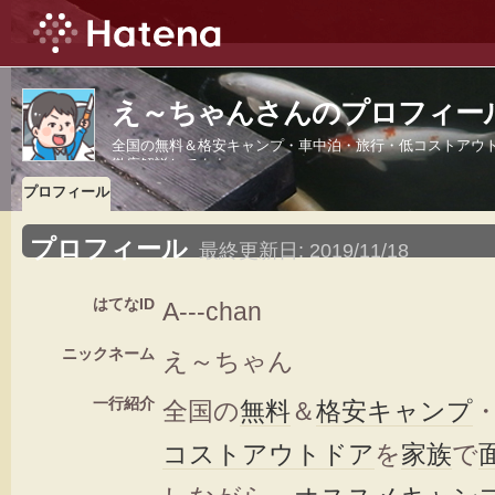
え～ちゃんさんのプロフィー
全国の無料＆格安キャンプ・車中泊・旅行・低コストアウ
徹底解説してます。
プロフィール
プロフィール
最終更新日:
2019/11/18
はてなID
A---chan
ニックネーム
え～ちゃん
一行紹介
全国の
無料
＆
格安
キャンプ
コスト
アウトドア
を
家族
で