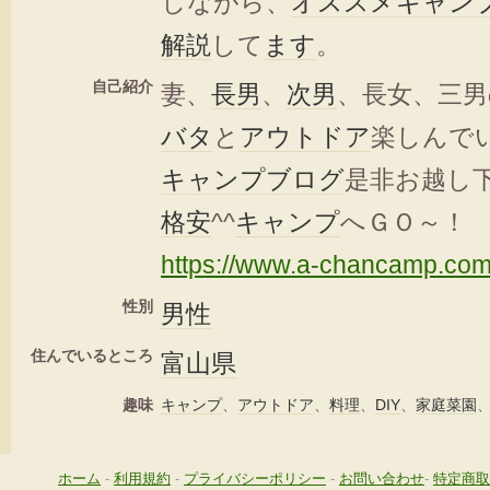
しながら、
オススメ
キャン
解説
して
ます
。
自己紹介
妻、
長男
、
次男
、長女、三男
バタ
と
アウトドア
楽しんで
キャンプ
ブログ
是非お越し
格安
^^
キャンプ
へＧＯ～！
https://www.a-chancamp.com
性別
男性
住んでいるところ
富山県
趣味
キャンプ
、
アウトドア
、
料理
、
DIY
、
家庭菜園
ホーム
-
利用規約
-
プライバシーポリシー
-
お問い合わせ
-
特定商取