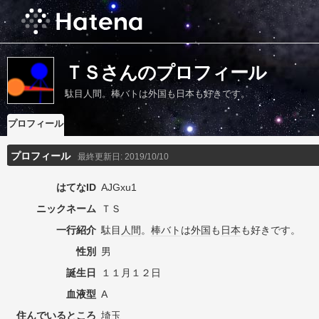
ＴＳさんのプロフィール
駄目人間。棒バトは外国も日本も好きです。
プロフィール
プロフィール
最終更新日:
2019/10/10
はてなID
AJGxu1
ニックネーム
ＴＳ
一行紹介
駄目
人間
。
棒バト
は
外国
も
日本
も好きです。
性別
男
誕生日
１１月１２日
血液型
A
住んでいるところ
埼玉