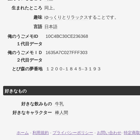
生まれたところ
同上。
趣味
ゆっくり
と
リラックス
することです。
言語
日本語
俺のうごメモID
10C4BC30CE236368
１代目データ
俺のうごメモＩＤ
1635A7C027FFF303
２代目データ
とび森の夢番地
１２００-１８４５-３１９３
好きなもの
好きな飲みもの
牛乳
好きなキャラクター
棒人間
ホーム
-
利用規約
-
プライバシーポリシー
-
お問い合わせ
-
特定商取