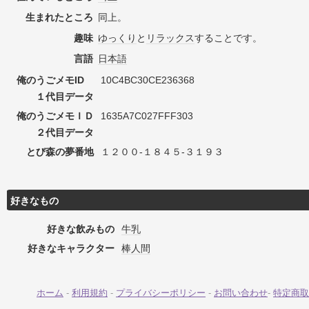
生まれたところ
同上。
趣味
ゆっくり
と
リラックス
することです。
言語
日本語
俺のうごメモID
10C4BC30CE236368
１代目データ
俺のうごメモＩＤ
1635A7C027FFF303
２代目データ
とび森の夢番地
１２００-１８４５-３１９３
好きなもの
好きな飲みもの
牛乳
好きなキャラクター
棒人間
ホーム
-
利用規約
-
プライバシーポリシー
-
お問い合わせ
-
特定商取