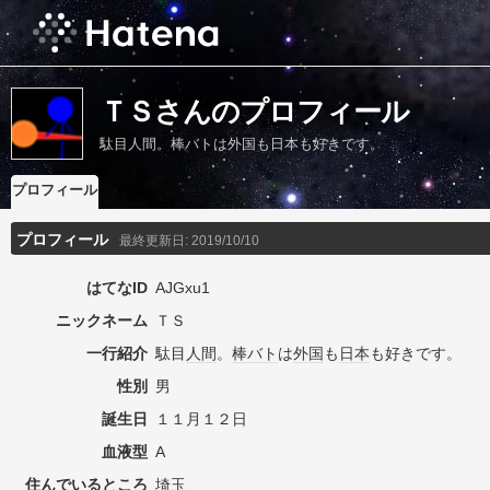
ＴＳさんのプロフィール
駄目人間。棒バトは外国も日本も好きです。
プロフィール
プロフィール
最終更新日:
2019/10/10
はてなID
AJGxu1
ニックネーム
ＴＳ
一行紹介
駄目
人間
。
棒バト
は
外国
も
日本
も好きです。
性別
男
誕生日
１１月１２日
血液型
A
住んでいるところ
埼玉