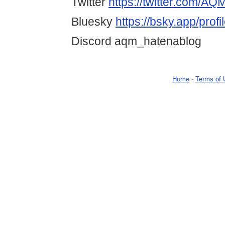
Twitter
https://twitter.com/A
Bluesky
https://bsky.app/prof
Discord aqm_hatenablog
Home
-
Terms of 