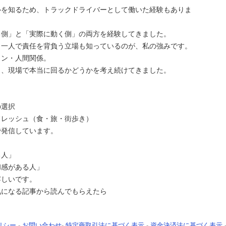
ルを知るため、トラックドライバーとして働いた経験もありま
る側」と「実際に動く側」の両方を経験してきました。
、一人で責任を背負う立場も知っているのが、私の強みです。
ョン・人間関係。
く、現場で本当に回るかどうかを考え続けてきました。
の選択
フレッシュ（食・旅・街歩き）
で発信しています。
る人」
和感がある人」
嬉しいです。
気になる記事から読んでもらえたら
リシー
-
お問い合わせ
-
特定商取引法に基づく表示
-
資金決済法に基づく表示