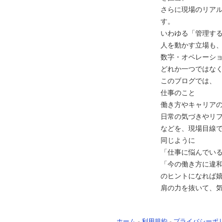
さらに現場のリア
す。
いわゆる「管理す
人を動かす立場も
数字・オペレーシ
どれか一つではな
このブログでは、
仕事のこと
働き方やキャリア
日常の気づきやリ
などを、現場目線
同じように
「仕事に悩んでい
「今の働き方に違
のヒントになれば
肩の力を抜いて、
ホーム
-
利用規約
-
プライバシーポ