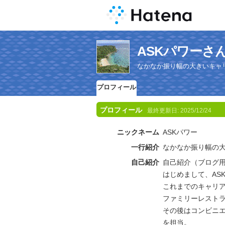
ASKパワーさ
なかなか振り幅の大きいキャ
プロフィール
プロフィール
最終更新日:
2025/12/24
ニックネーム
ASKパワー
一行紹介
なかなか振り幅の
自己紹介
自己紹介（ブログ
はじめまして、AS
これまでのキャリ
ファミリーレスト
その後はコンビニ
を担当。