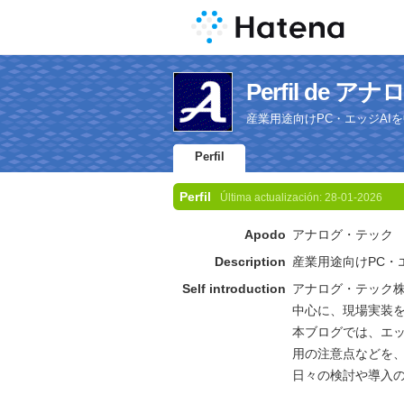
Perfil de 
産業用途向けPC・エッジAI
Perfil
Perfil
Última actualización:
28-01-2026
Apodo
アナログ・テック
Description
産業用途向けPC・
Self introduction
アナログ・テック株
中心に、現場実装
本ブログでは、エッ
用の注意点などを
日々の検討や導入