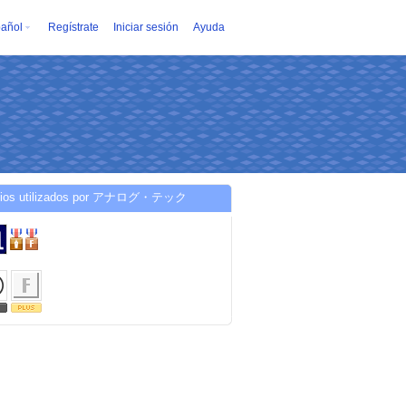
añol
Regístrate
Iniciar sesión
Ayuda
cios utilizados por アナログ・テック