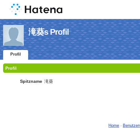
滝葵s Profil
Profil
Profil
Spitzname
滝葵
Home
-
Benutzer