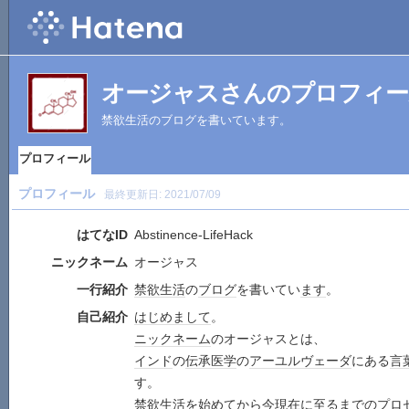
オージャスさんのプロフィー
禁欲生活のブログを書いています。
プロフィール
プロフィール
最終更新日:
2021/07/09
はてなID
Abstinence-LifeHack
ニックネーム
オージャス
一行紹介
禁欲
生活
の
ブログ
を書いてい
ます
。
自己紹介
はじめまして
。
ニックネーム
のオージャスとは、
インド
の
伝承
医学
の
アーユルヴェーダ
にある
言
す。
禁欲
生活
を始めて
から
今
現在
に至るまでの
プロ