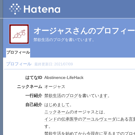
オージャスさんのプロフィー
禁欲生活のブログを書いています。
プロフィール
プロフィール
最終更新日:
2021/07/09
はてなID
Abstinence-LifeHack
ニックネーム
オージャス
一行紹介
禁欲
生活
の
ブログ
を書いてい
ます
。
自己紹介
はじめまして
。
ニックネーム
のオージャスとは、
インド
の
伝承
医学
の
アーユルヴェーダ
にある
言
す。
禁欲
生活
を始めて
から
今
現在
に至るまでの
プロ