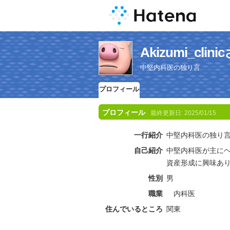
Akizumi_cl
中堅内科医の独り言
プロフィール
プロフィール
最終更新日:
2025/01/15
一行紹介
中堅内科医の独り
自己紹介
中堅内科医が主に
資産形成に興味あ
性別
男
職業
内科医
住んでいるところ
関東