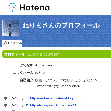
ねりまさんのプロフィール
プロフィール
プロフィール
最終更新日:
2015/08/27
はてなID
AmberFeb
ニックネーム
ねりま
自己紹介
映画
、
アニメ
、本などがほどほどに好き。
Twitter
の
ID
は@AmberFeb201
ホームページ 1
http://amberfeb.hatenablog.com/
ホームページ 2
http://twilog.org/AmberFeb201