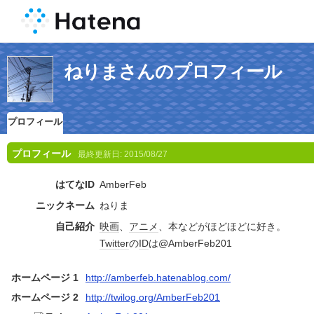
ねりまさんのプロフィール
プロフィール
プロフィール
最終更新日:
2015/08/27
はてなID
AmberFeb
ニックネーム
ねりま
自己紹介
映画
、
アニメ
、本などがほどほどに好き。
Twitter
の
ID
は@AmberFeb201
ホームページ 1
http://amberfeb.hatenablog.com/
ホームページ 2
http://twilog.org/AmberFeb201