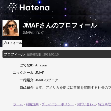
JMAFさんのプロフィール
JMAFのブログ
プロフィール
プロフィール
最終更新日:
2023/06/10
はてなID
Anazon
ニックネーム
JMAF
一行紹介
JMAFの
ブログ
自己紹介
日本、アメリカを拠点に事業を展開する社長の
ホーム
-
利用規約
-
プライバシーポリシー
-
お問い合わせ
-
特定商取