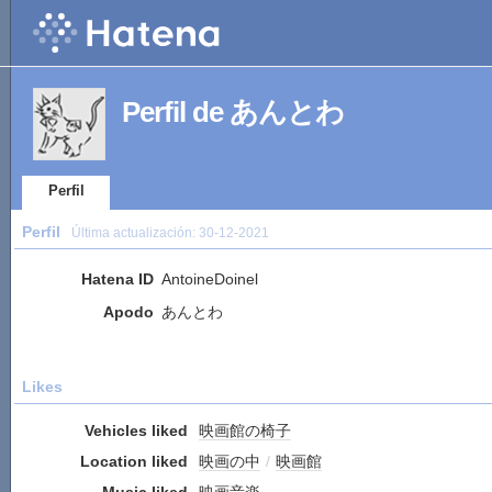
Perfil de あんとわ
Perfil
Perfil
Última actualización:
30-12-2021
Hatena ID
AntoineDoinel
Apodo
あんとわ
Likes
Vehicles liked
映画館の椅子
Location liked
映画の中
/
映画館