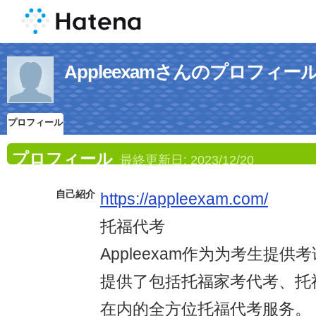
Appleexamさんのプロフィー
プロフィール
プロフィール
最終更新日:
2023/12/20
自己紹介
https://appleexam.com/
托福代考
Appleexam作为为考生提
提供了包括托福家考代考、托
在内的全方位托福代考服务。