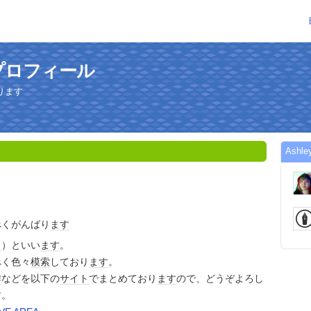
のプロフィール
ります
Ash
べくがんばり
ます
イ
）といい
ます
。
べく色々
模索
しており
ます
。
作
などを以下の
サイト
でまとめており
ます
ので、どうぞよろし
す。