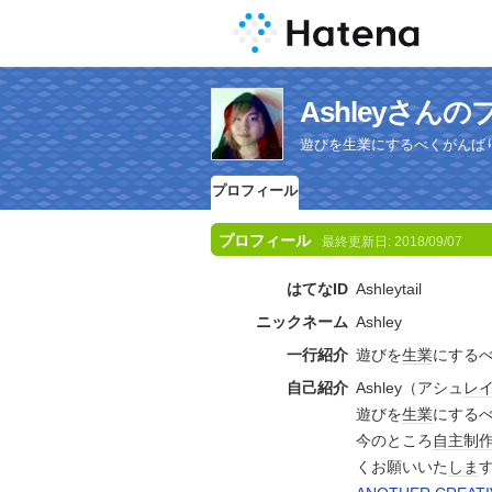
Ashleyさん
遊びを生業にするべくがんば
プロフィール
プロフィール
最終更新日:
2018/09/07
はてなID
Ashleytail
ニックネーム
Ashley
一行紹介
遊びを
生業
にする
自己紹介
Ashley（アシュ
レ
遊びを
生業
にする
今のところ
自主制
くお願いいた
しま