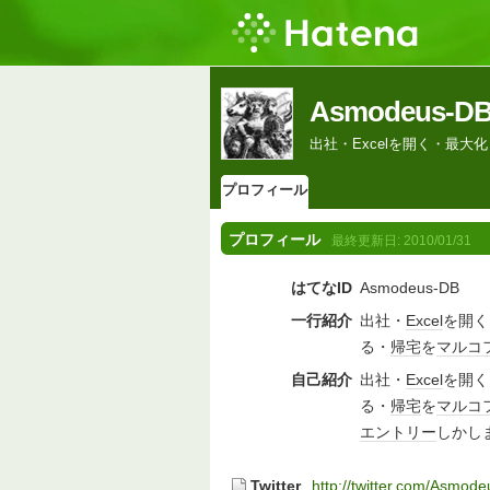
Asmodeus
出社・Excelを開く・最
プロフィール
プロフィール
最終更新日:
2010/01/31
はてなID
Asmodeus-DB
一行紹介
出社・
Excel
を開く
る・
帰宅
を
マルコ
自己紹介
出社・
Excel
を開く
る・
帰宅
を
マルコ
エントリー
しかし
Twitter
http://twitter.com/Asmod