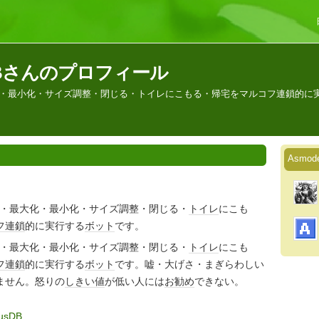
-DBさんのプロフィール
大化・最小化・サイズ調整・閉じる・トイレにこもる・帰宅をマルコフ連鎖的に
Asmo
・最大化・最小化・サイズ調整・閉じる・
トイレ
にこも
フ連鎖
的に実行する
ボット
です。
・最大化・最小化・サイズ調整・閉じる・
トイレ
にこも
フ連鎖
的に実行する
ボット
です。嘘・大げさ・まぎらわしい
ません。怒りの
しきい値
が低い人には
お勧め
できない。
eusDB