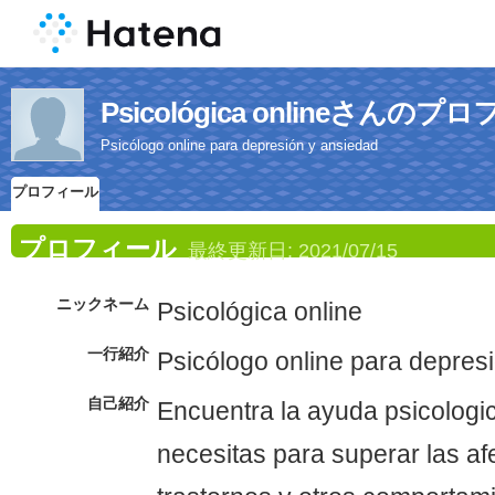
Psicológica onlineさんの
Psicólogo online para depresión y ansiedad
プロフィール
プロフィール
最終更新日:
2021/07/15
ニックネーム
Psicológica online
一行紹介
Psicólogo online para depres
自己紹介
Encuentra la ayuda psicologi
necesitas para superar las af