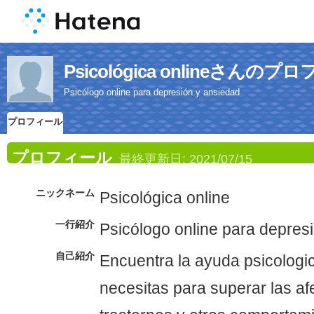
Psicológica onlineさんの
Psicólogo online para depresión y ansiedad
プロフィール
プロフィール
最終更新日:
2021/07/15
ニックネーム
Psicológica online
一行紹介
Psicólogo online para depres
自己紹介
Encuentra la ayuda psicologi
necesitas para superar las af