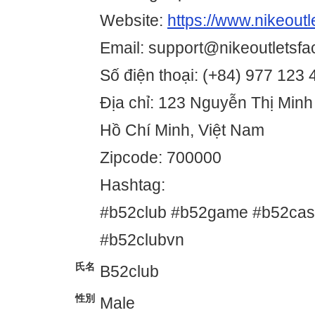
Website:
https://www.nikeoutl
Email: support@nikeoutletsfa
Số điện thoại: (+84) 977 123 
Địa chỉ: 123 Nguyễn Thị Minh
Hồ Chí Minh, Việt Nam
Zipcode: 700000
Hashtag:
#b52club #b52game #b52cas
#b52clubvn
氏名
B52club
性別
Male