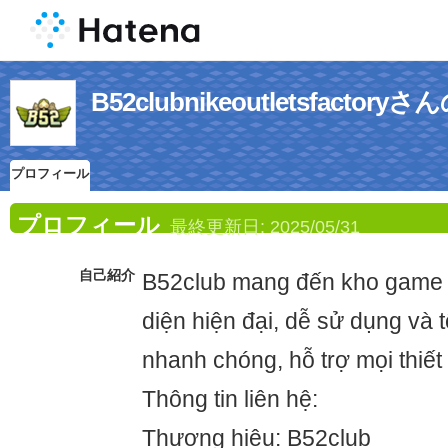
B52clubnikeoutletsfact
プロフィール
プロフィール
最終更新日:
2025/05/31
自己紹介
B52club mang đến kho game 
diện hiện đại, dễ sử dụng và t
nhanh chóng, hỗ trợ mọi thiết 
Thông tin liên hệ:
Thương hiệu: B52club