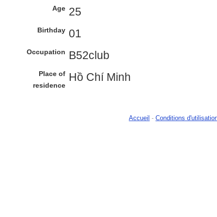
Age
25
Birthday
01
Occupation
B52club
Place of
Hồ Chí Minh
residence
Accueil
-
Conditions d'utilisatio