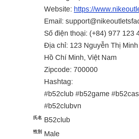
Website:
https://www.nikeoutl
Email: support@nikeoutletsfa
Số điện thoại: (+84) 977 123 
Địa chỉ: 123 Nguyễn Thị Minh
Hồ Chí Minh, Việt Nam
Zipcode: 700000
Hashtag:
#b52club #b52game #b52cas
#b52clubvn
氏名
B52club
性別
Male