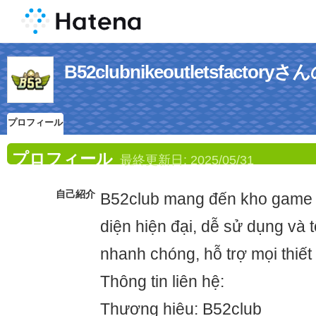
B52clubnikeoutletsfact
プロフィール
プロフィール
最終更新日:
2025/05/31
自己紹介
B52club mang đến kho game 
diện hiện đại, dễ sử dụng và t
nhanh chóng, hỗ trợ mọi thiết 
Thông tin liên hệ:
Thương hiệu: B52club