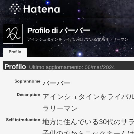
Profilo di バーバー
アインシュタインをライバル視している文系サラリーマン
Profilo
Profilo
Ultimo aggiornamento:
06/mar/2024
Soprannome
バーバー
Description
アインシュタインをライバ
ラリーマン
Self introduction
地方に住んでいる30代のサ
子供の頃からニックネーム