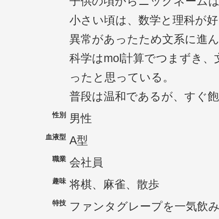
子供の頃からニックネーム
小さい頃は、数学と理科が好
異常があったため文系に進
科学はmol計算でつまずき
ったと思っている。
普段は温和であるが、すぐ
性別
男性
血液型
A型
職業
会社員
趣味
将棋、麻雀、散歩
特技
ファンタグレープを一気飲