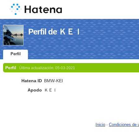
Perfil de ＫＥＩ
Perfil
Perfil
Última actualización:
05-03-2021
Hatena ID
BMW-KEI
Apodo
ＫＥＩ
Inicio
-
Condiciones de 