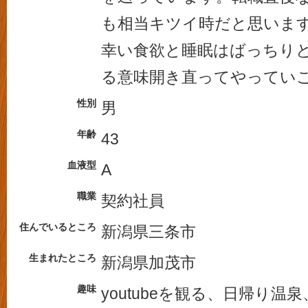
も相当キツイ時だと思いま
幸い食欲と睡眠はばっちり
る意味開き直ってやってい
性別
男
年齢
43
血液型
A
職業
契約社員
住んでいるところ
新潟県三条市
生まれたところ
新潟県加茂市
趣味
youtubeを観る、日帰り温