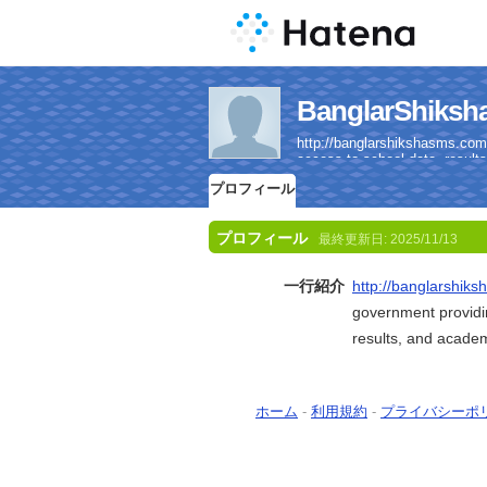
BanglarSh
http://banglarshikshasms.com
access to school data, resul
プロフィール
プロフィール
最終更新日:
2025/11/13
一行紹介
http://banglarshik
government providi
results, and acade
ホーム
-
利用規約
-
プライバシーポ