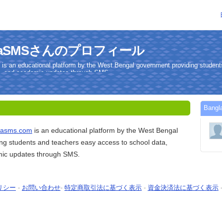
ikshaSMSさんのプロフィール
 is an educational platform by the West Bengal government providing studen
ts, and academic updates through SMS.
Ban
shasms.com
is an educational platform by the West Bengal
ng students and teachers easy access to school data,
mic updates through SMS.
リシー
-
お問い合わせ
-
特定商取引法に基づく表示
-
資金決済法に基づく表示