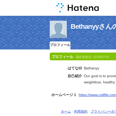
Bethanyy
プロフィール
プロフィール
最終更新日:
2020/07/18
はてなID
Bethanyy
自己紹介
Our goal is to provid
weightloss, healthy 
ホームページ 1
https://www.cultfits.co
ホーム
-
利用規約
-
プライバシーポ