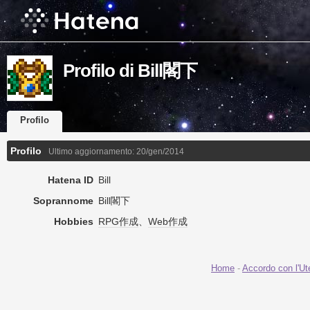
Profilo di Bill閣下
Profilo
Profilo
Ultimo aggiornamento:
20/gen/2014
Hatena ID
Bill
Soprannome
Bill閣下
Hobbies
RPG
作成
、
Web
作成
Home
-
Accordo con l'Ut