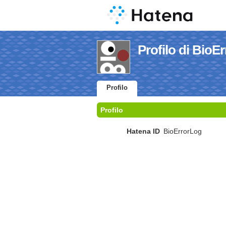
Profilo di BioE
Profilo
Profilo
Hatena ID
BioErrorLog