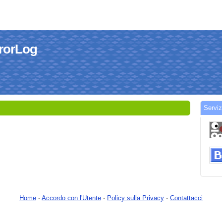
rrorLog
Serviz
Home
-
Accordo con l'Utente
-
Policy sulla Privacy
-
Contattacci