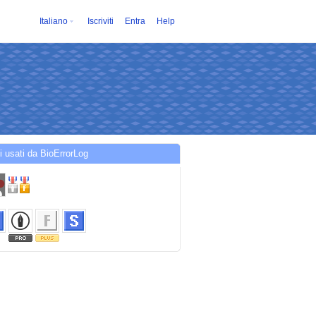
Italiano
Iscriviti
Entra
Help
i usati da BioErrorLog