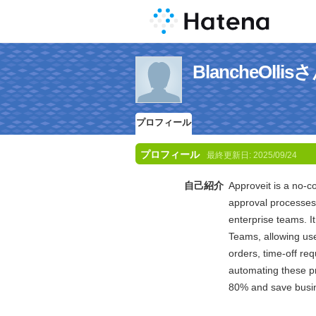
BlancheOl
プロフィール
プロフィール
最終更新日:
2025/09/24
自己紹介
​Approveit is a no-
approval processes 
enterprise teams. It
Teams, allowing us
orders, time-off r
automating these pr
80% and save busin