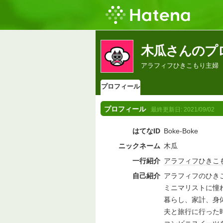
木瓜さんのプ
アラフィフひきこもり主婦
プロフィール
プロフィール
最終更新日:
2021/09/02
はてなID
Boke-Boke
ニックネーム
木瓜
一行紹介
アラフィフ
ひきこ
自己紹介
アラフィフのひき
ミニマリストに憧
暮らし、家計、身
夫と旅行に行った