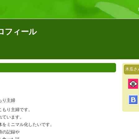
ロフィール
木瓜さ
もり
主婦
こもり主婦です。
れています。
体をミニマル化したいです。
時の記録や