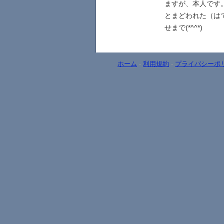
ますが、本人です
とまどわれた（は
せまで(*^^*)
ホーム
-
利用規約
-
プライバシーポ