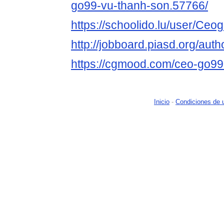
go99-vu-thanh-son.57766/
https://schoolido.lu/user/Ceo
http://jobboard.piasd.org/aut
https://cgmood.com/ceo-go99
Inicio
-
Condiciones de 