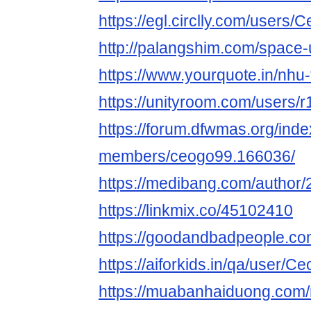
https://egl.circlly.com/users/
http://palangshim.com/space
https://www.yourquote.in/nh
https://unityroom.com/users/
https://forum.dfwmas.org/ind
members/ceogo99.166036/
https://medibang.com/author
https://linkmix.co/45102410
https://goodandbadpeople.c
https://aiforkids.in/qa/user/C
https://muabanhaiduong.com