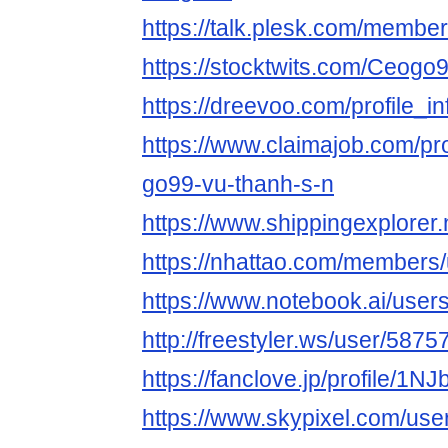
https://talk.plesk.com/member
https://stocktwits.com/Ceogo
https://dreevoo.com/profile_
https://www.claimajob.com/pr
go99-vu-thanh-s-n
https://www.shippingexplorer
https://nhattao.com/members
https://www.notebook.ai/user
http://freestyler.ws/user/58
https://fanclove.jp/profile/1N
https://www.skypixel.com/user