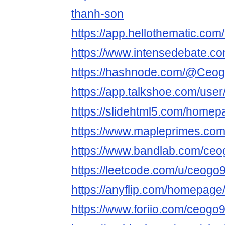
thanh-son
https://app.hellothematic.com
https://www.intensedebate.c
https://hashnode.com/@Ceo
https://app.talkshoe.com/use
https://slidehtml5.com/home
https://www.mapleprimes.co
https://www.bandlab.com/ce
https://leetcode.com/u/ceogo9
https://anyflip.com/homepag
https://www.foriio.com/ceogo