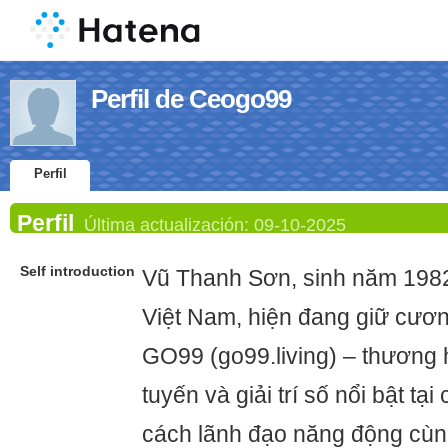
Perfil de Ceogo99
Perfil
Perfil
Última actualización:
09-10-2025
Self introduction
Vũ Thanh Sơn, sinh năm 1982
Việt Nam, hiện đang giữ cươ
GO99 (go99.living) – thương 
tuyến và giải trí số nổi bật tạ
cách lãnh đạo năng động cùn