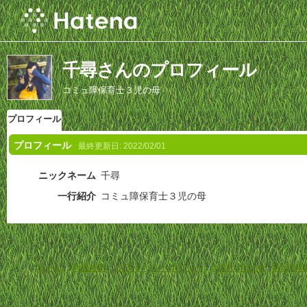
千尋さんのプロフィール
コミュ障保育士３児の母
プロフィール
プロフィール
最終更新日:
2022/02/01
ニックネーム
千尋
一行紹介
コミュ障保育士３児の母
ホーム
-
利用規約
-
プライバシーポリシー
-
お問い合わせ
-
特定商取