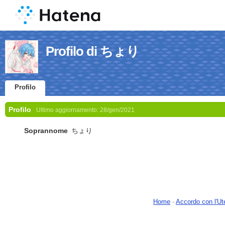
Profilo di ちょり
Profilo
Profilo
Ultimo aggiornamento:
28/gen/2021
Soprannome
ちょり
Home
-
Accordo con l'Ut