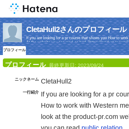
CletaHull2さんのプロフィール
If you are looking for a pr course that shows you How to wor
At the website you can read <a href="https://product-pr.com/"
プロフィール
プロフィール
最終更新日:
2023/09/24
ニックネーム
CletaHull2
一行紹介
If you are looking for a pr co
How to work with Western med
look at the product-pr.com web
you can read
public relation