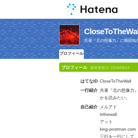
CloseToTh
共著『北の想像力』に鶴田知
プロフィール
プロフィール
最終更新日:
2018/09/14
はてなID
CloseToTheWall
一行紹介
共著『北の
想像力
かを読みたい。
自己紹介
メルアド
inthewall
アット
king
-postman.com
三行を一行にして