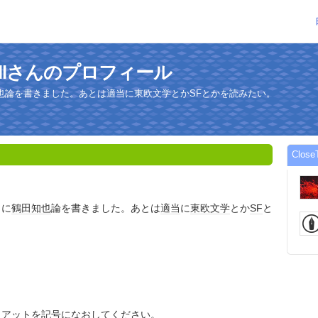
eWallさんのプロフィール
也論を書きました。あとは適当に東欧文学とかSFとかを読みたい。
Clo
』に
鶴田知也
論を書きました。あとは
適当
に
東欧
文学
とか
SF
と
、アットを
記号
になおしてください。