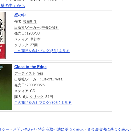
「壁の中」から
壁の中
作者:
後藤明生
出版社
/
メーカー
:
中央公論社
発売日:
19
86
/03
メディア
:
単行本
クリック
: 27回
この商品を含むブログ (5件) を見る
Close to the Edge
アーティスト
:
Yes
出版社
/
メーカー
:
Elektra / Wea
発売日:
2003/08/25
メディア
:
CD
購入
: 6人
クリック
: 84回
この商品を含むブログ (86件) を見る
リシー
-
お問い合わせ
-
特定商取引法に基づく表示
-
資金決済法に基づく表示