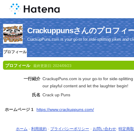
Crackuppunsさんのプロフィ
CrackupPuns.com is your go-to for side-splitting jokes and cle
プロフィール
プロフィール
最終更新日:
2024/09/23
一行紹介
CrackupPuns.com is your go-to for side-splitting
our playful content and let the laughter begin!
氏名
Crack up Puns
ホームページ 1
https://www.crackuppuns.com/
ホーム
-
利用規約
-
プライバシーポリシー
-
お問い合わせ
-
特定商取