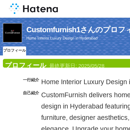
Customfurnish1さんのプロ
Home Interior Luxury Design in Hyderabad
プロフィール
プロフィール
最終更新日:
2025/05/28
一行紹介
Home Interior Luxury Design
自己紹介
CustomFurnish delivers home 
design in Hyderabad featuri
furniture, designer aesthetics,
elegance. Upgrade your home