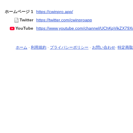
ホームページ 1
https://cwinpro.app/
Twitter
https://twitter.com/cwinproapp
YouTube
https://www.youtube.com/channel/UChKpVikZX7
ホーム
-
利用規約
-
プライバシーポリシー
-
お問い合わせ
-
特定商取