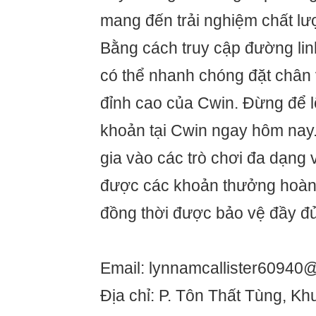
mang đến trải nghiệm chất lư
Bằng cách truy cập đường li
có thể nhanh chóng đặt chân và
đỉnh cao của Cwin. Đừng để lỡ
khoản tại Cwin ngay hôm nay
gia vào các trò chơi đa dạng 
được các khoản thưởng hoàn
đồng thời được bảo vệ đầy 
Email: lynnamcallister60940
Địa chỉ: P. Tôn Thất Tùng, K