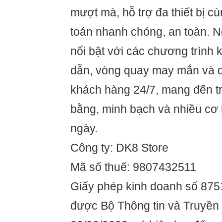
mượt mà, hỗ trợ đa thiết bị c
toán nhanh chóng, an toàn. N
nổi bật với các chương trình
dẫn, vòng quay may mắn và 
khách hàng 24/7, mang đến t
bằng, minh bạch và nhiều cơ 
ngày.
Công ty: DK8 Store
Mã số thuế: 9807432511
Giấy phép kinh doanh số 87
được Bộ Thông tin và Truyền