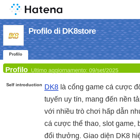
Profilo di DK8store
Profilo
Profilo
Ultimo aggiornamento:
09/set/2025
Self introduction
DK8
là cổng game cá cược đổ
tuyến uy tín, mang đến nền tản
với nhiều trò chơi hấp dẫn nh
cá cược thể thao, slot game,
đổi thưởng. Giao diện DK8 hiệ