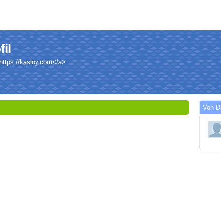
il
>https://kasloy.com</a>
Von D