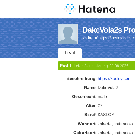
DakeVola2s Prof
<a href="https://kasloy.com"
Profil
Profil
Letzte Aktualisierung:
31.08.2025
Beschreibung
https://kasloy.com
Name
DakeVola2
Geschlecht
male
Alter
27
Beruf
KASLOY
Wohnort
Jakarta, Indonesia
Geburtsort
Jakarta, Indonesia