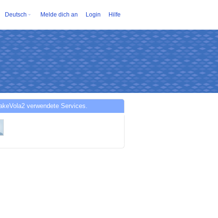
Deutsch
Melde dich an
Login
Hilfe
akeVola2 verwendete Services.