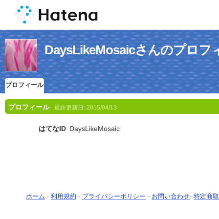
DaysLikeMosaicさんのプロ
プロフィール
プロフィール
最終更新日:
2015/04/13
はてなID
DaysLikeMosaic
ホーム
-
利用規約
-
プライバシーポリシー
-
お問い合わせ
-
特定商取