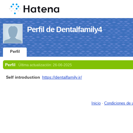
Perfil de Dentalfamily4
Perfil
Perfil
Última actualización:
26-06-2025
Self introduction
https://dentalfamily.ir/
Inicio
-
Condiciones de 