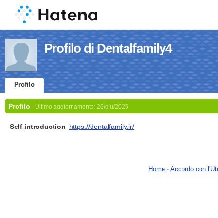
Profilo di Dentalfamily4
Profilo
Profilo
Ultimo aggiornamento:
26/giu/2025
Self introduction
https://dentalfamily.ir/
Home
-
Accordo con l'Ut