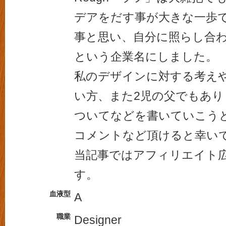
デアをだす事が大きな一歩
事と思い、自分に照らし合わせ
という企業名にしました。
私のデザインに対する考え
い方、また2児の父でもあ
ついてなどを書いていこう
コメントなど頂けると幸い
当記事ではアフィリエイト
す。
血液型
A
職業
Designer