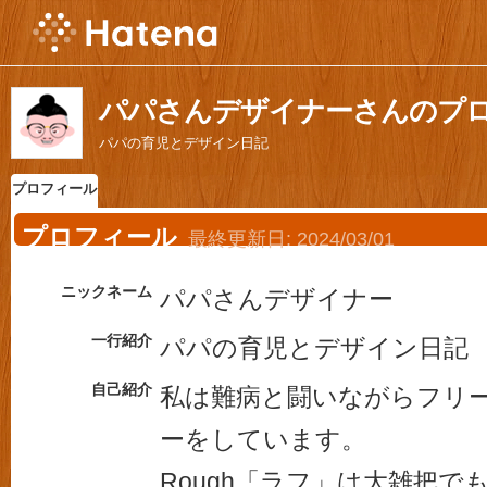
パパさんデザイナーさんのプ
パパの育児とデザイン日記
プロフィール
プロフィール
最終更新日:
2024/03/01
ニックネーム
パパさんデザイナー
一行紹介
パパの育児とデザイン日記
自己紹介
私は難病と闘いながらフリ
ーをしています。
Rough「ラフ」は大雑把で