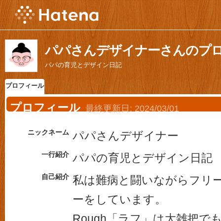
パパさんデザイナーさんのプ
パパの育児とデザイン日記
プロフィール
プロフィール
最終更新日:
2024/03/01
ニックネーム
パパさんデザイナー
一行紹介
パパの育児とデザイン日記
自己紹介
私は難病と闘いながらフリ
ーをしています。
Rough「ラフ」は大雑把で