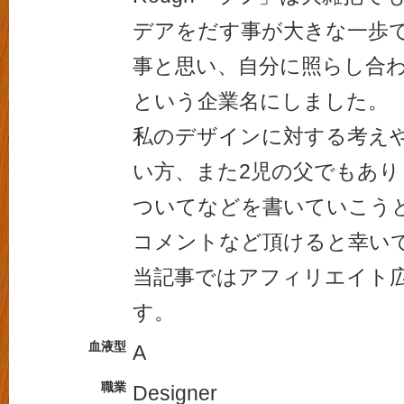
デアをだす事が大きな一歩
事と思い、自分に照らし合わせ
という企業名にしました。
私のデザインに対する考え
い方、また2児の父でもあ
ついてなどを書いていこう
コメントなど頂けると幸い
当記事ではアフィリエイト
す。
血液型
A
職業
Designer