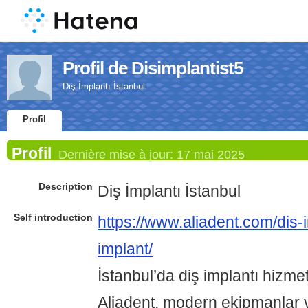
Profil de Disimplantist5
Diş İmplantı İstanbul
Profil
Profil
Dernière mise à jour:
17 mai 2025
Description
Diş İmplantı İstanbul
Self introduction
https://www.aliadent.com/dis-i
implant/
İstanbul’da diş implantı hizmet
Aliadent, modern ekipmanlar