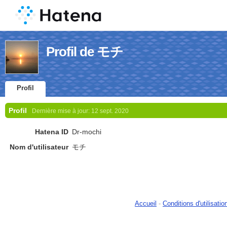
Profil de モチ
Profil
Profil
Dernière mise à jour:
12 sept. 2020
Hatena ID
Dr-mochi
Nom d'utilisateur
モチ
Accueil
-
Conditions d'utilisatio